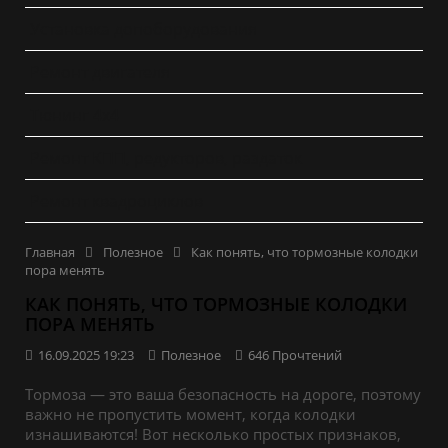
Установка допоборудования
Ремонт двигателя
Тюнинг 4x4
Ремонт КПП, редукторов, раздаток
Ремонт квадроциклов
Главная
Полезное
Как понять, что тормозные колодки
пора менять
КАК ПОНЯТЬ, ЧТО ТОРМОЗНЫЕ КОЛОДКИ
ПОРА МЕНЯТЬ
16.09.2025 19:23
Полезное
646 Прочтений
Тормоза — это ваша безопасность на дороге, поэтому
важно не пропустить момент, когда колодки
изнашиваются! Вот несколько простых признаков,